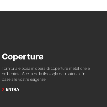
Coperture
Fornitura e posa in opera di coperture metalliche e
coibentate. Scelta della tipologia del materiale in
base alle vostre esigenze.
ENTRA