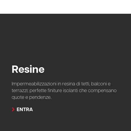
Resine
Impermeabilizzazioni in resina di tetti, balconi e
terrazzi; perfette finiture isolanti che compensano
quote e pendenze.
ENTRA