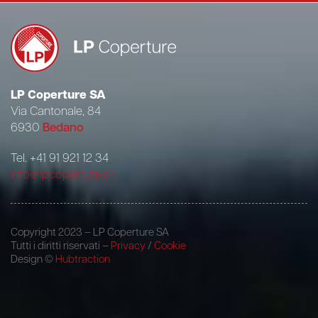
LP Coperture SA
Via Cantonale, 84
6930
Bedano
Tel. +41 91 921 12 34
info@lpcoperture.ch
Copyright 2023 – LP Coperture SA
Tutti i diritti riservati –
Privacy
/
Cookie
Design ©
Hubtraction