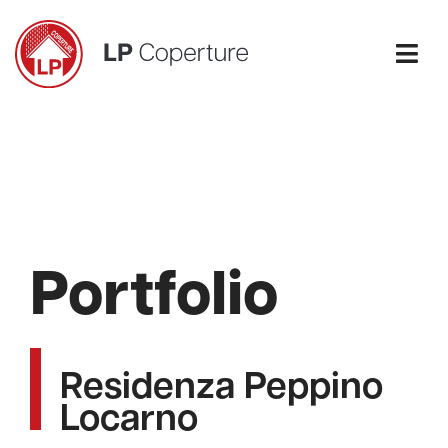
Salta
al
contenuto
Togg
Navi
IMPERMEABILIZZAZIONI
COPERTURE
PORTFOLIO
Portfolio
AZIENDA
CONTATTI
Residenza Peppino
Locarno